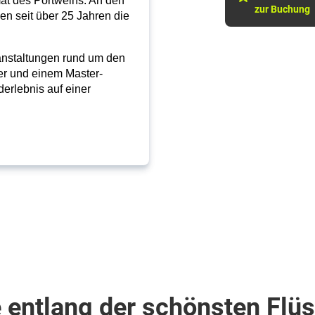
imat des Portweins. An den
zur Buchung
n seit über 25 Jahren die
ranstaltungen rund um den
er und einem Master-
erlebnis auf einer
 entlang der schönsten Flü