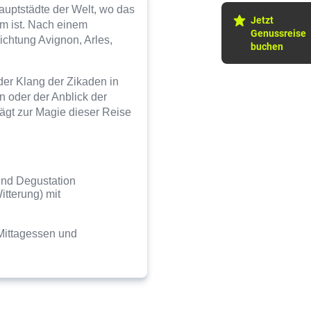
auptstädte der Welt, wo das
Jetzt
rm ist. Nach einem
Genussreise
chtung Avignon, Arles,
buchen
 der Klang der Zikaden in
n oder der Anblick der
rägt zur Magie dieser Reise
und Degustation
tterung) mit
Mittagessen und