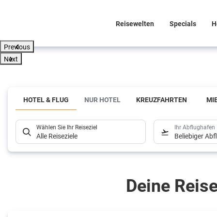
Reisewelten
Specials
H
Previous
Next
Flussreisen
HOTEL & FLUG
NUR HOTEL
KREUZFAHRTEN
MI
- alle
Schiffe -
Wählen Sie Ihr Reiseziel
Ihr Abflughafen
Alle Reiseziele
Beliebiger Ab
alle
Termine
Deine Reise
Jetzt Flusskreuzfahrt finden