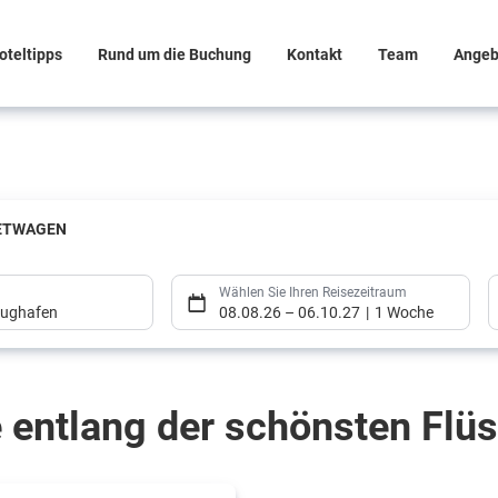
oteltipps
Rund um die Buchung
Kontakt
Team
Angeb
ETWAGEN
Wählen Sie Ihren Reisezeitraum
flughafen
08.08.26
–
06.10.27
1 Woche
 entlang der schönsten Flü