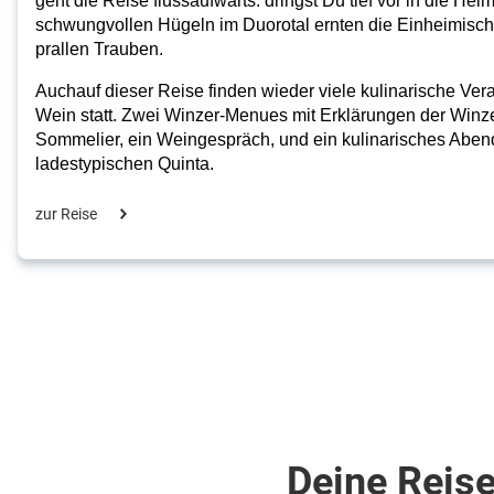
geht die Reise flussaufwärts. dringst Du tief vor in die He
schwungvollen Hügeln im Duorotal ernten die Einheimische
prallen Trauben.
Auchauf dieser Reise finden wieder viele kulinarische Ve
Wein statt. Zwei Winzer-Menues mit Erklärungen der Winz
Sommelier, ein Weingespräch, und ein kulinarisches Abend
ladestypischen Quinta.
zur Reise
Deine Reise