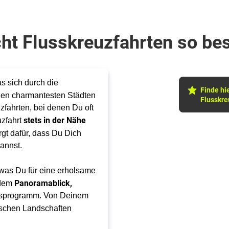
ht Flusskreuzfahrten so be
as sich durch die
Finde hi
den charmantesten Städten
Flusskre
fahrten, bei denen Du oft
stets in der Nähe
uzfahrt
rgt dafür, dass Du Dich
annst.
, was Du für eine erholsame
Panoramablick,
ndem
ungsprogramm. Von Deinem
ischen Landschaften