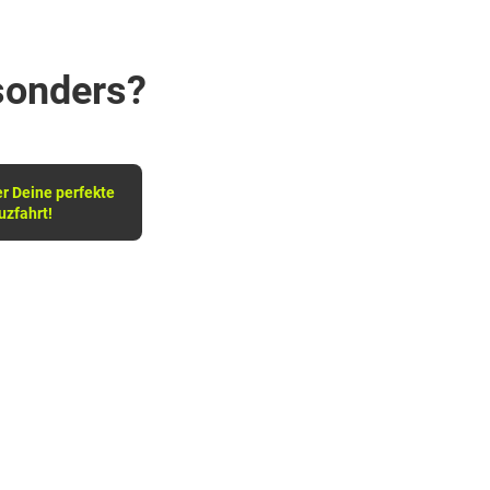
sonders?
er Deine perfekte
uzfahrt!