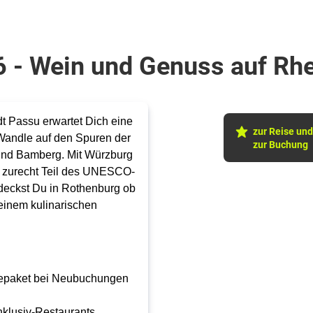
6 - Wein und Genuss auf Rh
t Passu erwartet Dich eine
zur Reise und
 Wandle auf den Spuren der
zur Buchung
 und Bamberg. Mit Würzburg
g zurecht Teil des UNESCO-
tdeckst Du in Rothenburg ob
einem kulinarischen
änkepaket bei Neubuchungen
Inklusiv-Restaurants