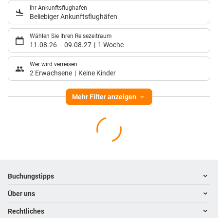
Ihr Ankunftsflughafen
Beliebiger Ankunftsflughäfen
Wählen Sie Ihren Reisezeitraum
11.08.26
–
09.08.27
1 Woche
Wer wird verreisen
2 Erwachsene
Keine Kinder
Mehr Filter anzeigen
Footer
Footer navigation
Buchungstipps
Über uns
Warum im Reisebüro buchen
Hoteltipps
Rechtliches
Kontakt