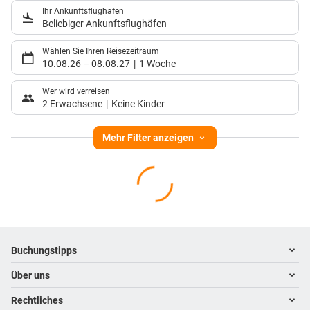
Ihr Ankunftsflughafen
Beliebiger Ankunftsflughäfen
Wählen Sie Ihren Reisezeitraum
10.08.26
–
08.08.27
1 Woche
Wer wird verreisen
2 Erwachsene
Keine Kinder
Mehr Filter anzeigen
Footer
Footer navigation
Buchungstipps
Über uns
Warum im Reisebüro buchen
Hoteltipps
Rechtliches
Kontakt