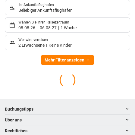
Ihr Ankunftsflughafen
Beliebiger Ankunftsflughäfen
Wählen Sie Ihren Reisezeitraum
08.08.26
–
06.08.27
1 Woche
Wer wird verreisen
2 Erwachsene
Keine Kinder
Mehr Filter anzeigen
Footer
Footer navigation
Buchungstipps
Über uns
Warum im Reisebüro buchen
Hoteltipps
Rechtliches
Kontakt